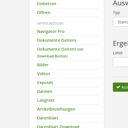
Aus
Einbetten
Öffnen
Typ
ARTIKELBEZOGEN
Navigator Pro
Dokumente (Seiten)
Erge
Dokumente (Seiten)
(mit
Limit
Download-Button)
Bilder
Videos
Exposés
Aus
Dateien
Langtext
Artikelbeziehungen
Datenblatt
Datenblatt-Download