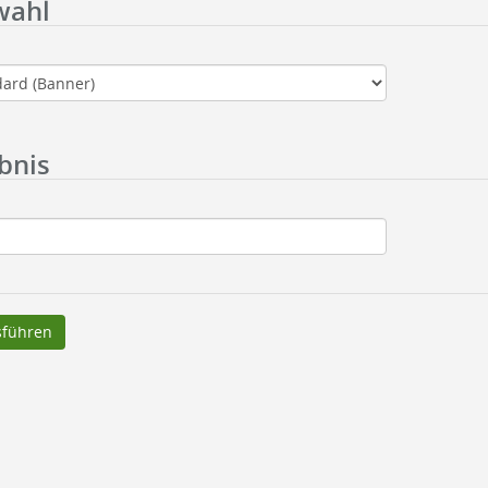
wahl
bnis
führen