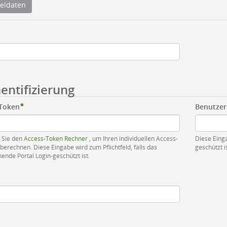
ieldaten
entifizierung
-Token
Benutze
 Sie den
Access-Token Rechner
, um Ihren individuellen Access-
Diese Einga
berechnen. Diese Eingabe wird zum Pflichtfeld, falls das
geschützt is
ende Portal Login-geschützt ist.