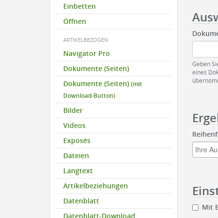
Einbetten
Aus
Öffnen
Dokum
ARTIKELBEZOGEN
Navigator Pro
Geben Sie
Dokumente (Seiten)
eines Do
übernomme
Dokumente (Seiten)
(mit
Download-Button)
Bilder
Erge
Videos
Reihenf
Exposés
Dateien
Langtext
Artikelbeziehungen
Eins
Datenblatt
Mit 
Datenblatt-Download