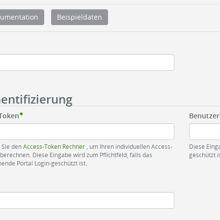
umentation
Beispieldaten
entifizierung
-Token
Benutze
 Sie den
Access-Token Rechner
, um Ihren individuellen Access-
Diese Einga
berechnen. Diese Eingabe wird zum Pflichtfeld, falls das
geschützt is
ende Portal Login-geschützt ist.