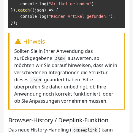
    console
.
log
(
"Artikel gefunden"
);
}).
catch
((
json
)
=>
{
    console
.
log
(
"Keinen Artikel gefunden."
);
});
Hinweis
Sollten Sie in Ihrer Anwendung das
zurückgegebene
auswerten, so
JSON
möchten wir Sie darauf hinweisen, dass wir in
verschiedenen Integrationen die Struktur
dieses
geändert haben. Bitte
JSON
überprüfen Sie daher unbedingt, ob Ihre
Anwendung noch korrekt funktioniert, oder
ob Sie Anpassungen vornehmen müssen.
Browser-History / Deeplink-Funktion
Das neue History-Handling (
) kann
oxDeeplink