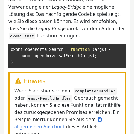
Verwendung einer
Legacy-Bridge
eine mögliche
Lösung dar. Das nachfolgende Codebeispiel zeigt,
wie Sie diese bauen können. Es wird empfohlen,
dass Sie die
Legacy-Bridge
direkt vor dem Aufruf der
Funktion einfügen.
oxomi.init
oxomi
.
openPortalSearch 
=
function
(
args
)
{
    oxomi
.
openUniversalSearch
(
args
);
}
Hinweis
Wenn Sie bisher von dem
completionHandler
oder
Gebrauch gemacht
emptyResultHandler
haben, können Sie diese Funktionalität mithilfe
des zurückgegebenen Promises erreichen. Ein
Beispiel hierfür können Sie aus dem
allgemeinen Abschnitt
dieses Artikels
entnehmen.