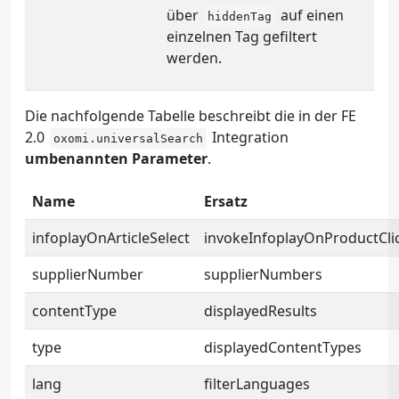
über
auf einen
hiddenTag
einzelnen Tag gefiltert
werden.
Die nachfolgende Tabelle beschreibt die in der FE
2.0
Integration
oxomi.universalSearch
umbenannten Parameter
.
Name
Ersatz
infoplayOnArticleSelect
invokeInfoplayOnProductCli
supplierNumber
supplierNumbers
contentType
displayedResults
type
displayedContentTypes
lang
filterLanguages