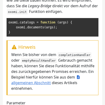
wie Sie diese bauen können. Es wird empfohlen,
dass Sie die
Legacy-Bridge
direkt vor dem Aufruf der
Funktion einfügen.
oxomi.init
oxomi
.
catalogs 
=
function
(
args
)
{
    oxomi
.
documents
(
args
);
}
Hinweis
Wenn Sie bisher von dem
completionHandler
oder
Gebrauch gemacht
emptyResultHandler
haben, können Sie diese Funktionalität mithilfe
des zurückgegebenen Promises erreichen. Ein
Beispiel hierfür können Sie aus dem
allgemeinen Abschnitt
dieses Artikels
entnehmen.
Parameter