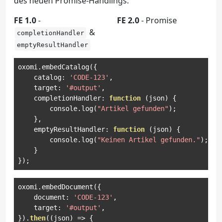
des neuen Promise-Handlings:
FE 1.0
-
FE 2.0
- Promise
&
completionHandler
emptyResultHandler
oxomi
.
embedCatalog
({
    catalog
:
'CODE-123'
,
    target
:
'#output'
,
    completionHandler
:
function
(
json
)
{
        console
.
log
(
"Artikel gefunden"
);
},
    emptyResultHandler
:
function
(
json
)
{
        console
.
log
(
"Keinen Artikel gefunden."
);
}
});
oxomi
.
embedDocument
({
    document
:
'CODE-123'
,
    target
:
'#output'
,
}).
then
((
json
)
=>
{