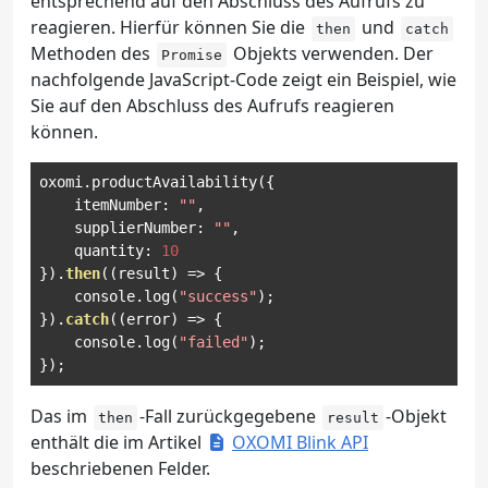
entsprechend auf den Abschluss des Aufrufs zu
reagieren. Hierfür können Sie die
und
then
catch
Methoden des
Objekts verwenden. Der
Promise
nachfolgende JavaScript-Code zeigt ein Beispiel, wie
Sie auf den Abschluss des Aufrufs reagieren
können.
oxomi
.
productAvailability
({
    itemNumber
:
""
,
    supplierNumber
:
""
,
    quantity
:
10
}).
then
((
result
)
=>
{
    console
.
log
(
"success"
);
}).
catch
((
error
)
=>
{
    console
.
log
(
"failed"
);
});
Das im
-Fall zurückgegebene
-Objekt
then
result
enthält die im Artikel
OXOMI Blink API
beschriebenen Felder.