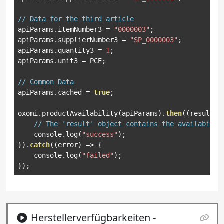
// Data for the third article
apiParams
.
itemNumber3 
=
"0000003"
;
apiParams
.
supplierNumber3 
=
"SP_0000003"
;
apiParams
.
quantity3 
=
1
;
apiParams
.
unit3 
=
 PCE
;
// Common Data
apiParams
.
cached 
=
true
;
oxomi
.
productAvailability
(
apiParams
).
then
((
result
)
// The 'result' object contains the availabilit
    console
.
log
(
"success"
);
}).
catch
((
error
)
=>
{
    console
.
log
(
"failed"
);
});
Herstellerverfügbarkeiten -