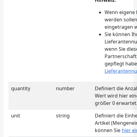
Hinweis:
Wenn eigene 
werden sollen
eingetragen 
Sie können Ih
Lieferantenn
wenn Sie dies
Partnerschaft
gepflegt habe
Lieferanten
quantity
number
Definiert die Anzah
Wert wird hier ein
größer 0 erwartet
unit
string
Definiert die Einh
Artikel (Mengenei
können Sie
hier e