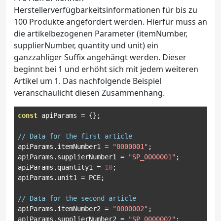
Herstellerverfügbarkeitsinformationen für bis zu
100 Produkte angefordert werden. Hierfür muss an
die artikelbezogenen Parameter (itemNumber,
supplierNumber, quantity und unit) ein
ganzzahliger Suffix angehängt werden. Dieser
beginnt bei 1 und erhöht sich mit jedem weiteren
Artikel um 1. Das nachfolgende Beispiel
veranschaulicht diesen Zusammenhang.
const
 apiParams 
=
{};
// Data for the first article
apiParams
.
itemNumber1 
=
"0000001"
;
apiParams
.
supplierNumber1 
=
"SP_0000001"
;
apiParams
.
quantity1 
=
10
;
apiParams
.
unit1 
=
 PCE
;
// Data for the second article
apiParams
.
itemNumber2 
=
"0000002"
;
apiParams
.
supplierNumber2 
=
"SP_0000002"
;