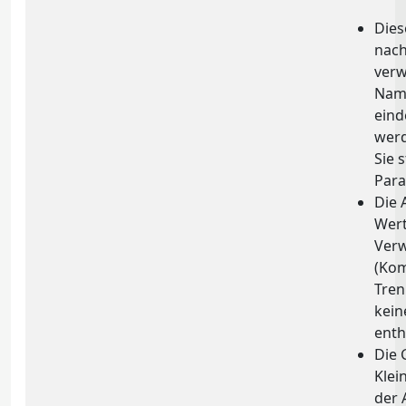
Dies
nach
verw
Name
eind
wer
Sie 
Par
Die 
Wert
Ver
(Ko
Tren
kein
enth
Die 
Klei
der 