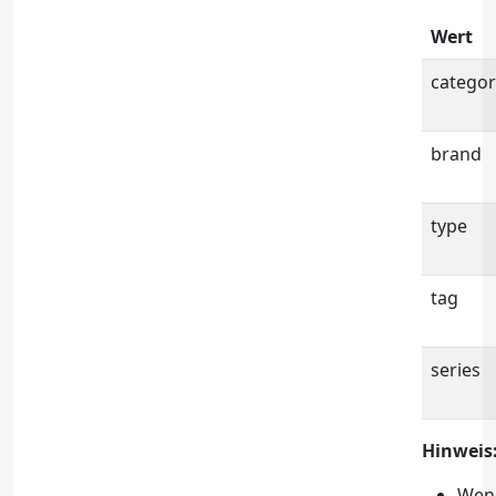
Wert
categor
brand
type
tag
series
Hinweis
Wen