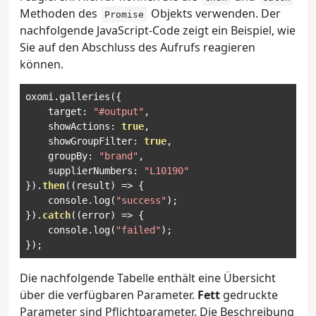
Methoden des
Objekts verwenden. Der
Promise
nachfolgende JavaScript-Code zeigt ein Beispiel, wie
Sie auf den Abschluss des Aufrufs reagieren
können.
oxomi
.
galleries
({
    target
:
"#output"
,
    showActions
:
true
,
    showGroupFilter
:
true
,
    groupBy
:
"brand"
,
    supplierNumbers
:
"L10190"
}).
then
((
result
)
=>
{
    console
.
log
(
"success"
);
}).
catch
((
error
)
=>
{
    console
.
log
(
"failed"
);
});
Die nachfolgende Tabelle enthält eine Übersicht
über die verfügbaren Parameter.
Fett
gedruckte
Parameter sind Pflichtparameter. Die Beschreibung