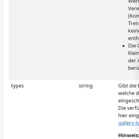
Wert
Ver
(Ko
Tren
kein
enth
Die 
Klei
der 
berü
types
string
Gibt die
welche d
eingesch
Die ver
hier ein
gallery-
Hinweis