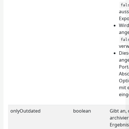
fal
auss
Expo
Wird
ange
fal
verw
Dies
ange
Port
Absc
Opti
mit 
einge
onlyOutdated
boolean
Gibt an, 
archivie
Ergebni