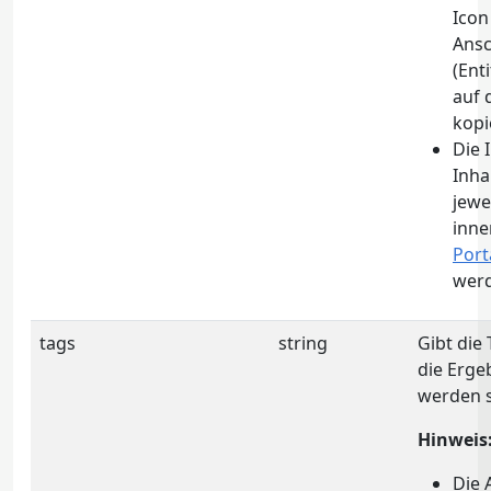
Icon
Ansc
(Ent
auf 
kopi
Die 
Inha
jewe
inne
Port
wer
tags
string
Gibt die
die Erge
werden s
Hinweis
Die 