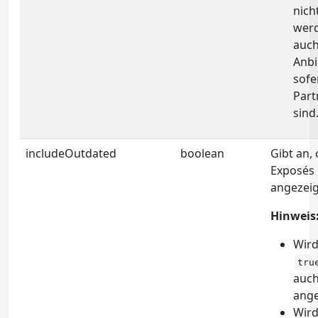
nich
werd
auch
Anbi
sofe
Part
sind
includeOutdated
boolean
Gibt an,
Exposés 
angezeig
Hinweis
Wird
tru
auch
ange
Wird