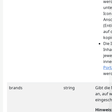
werd
unte
Icon
Ansc
(Ent
auf 
kopi
Die 
Inha
jewe
inne
Port
wer
brands
string
Gibt di
an, auf 
eingesch
Hinweis