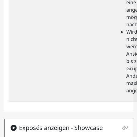
eine
ange
mögl
nach
Wird
nich
werd
Ansi
bis 
Grup
Ande
maxi
ange
Exposés anzeigen - Showcase