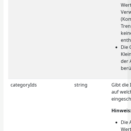
Wert
Ver
(Ko
Tren
kein
enth
Die 
Klei
der 
berü
categoryIds
string
Gibt die
auf welc
eingesch
Hinweis
Die 
Wert