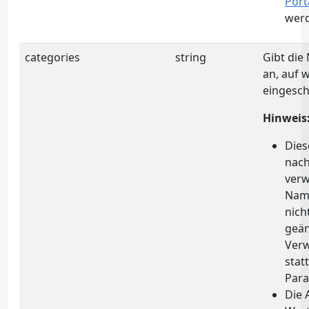
Port
wer
categories
string
Gibt die
an, auf 
eingesch
Hinweis
Dies
nach
verw
Name
nich
geän
Verw
stat
Par
Die 