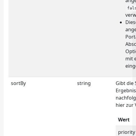
ange
fal
verw
Dies
ange
Port
Absc
Opti
mit 
einge
sortBy
string
Gibt die
Ergebnis
nachfol
hier zur
Wert
priority