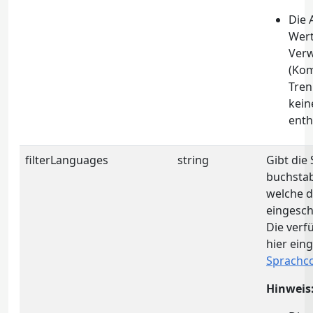
Die 
Wert
Ver
(Ko
Tren
kein
enth
filterLanguages
string
Gibt die 
buchstab
welche d
eingesch
Die ver
hier ein
Sprachc
Hinweis