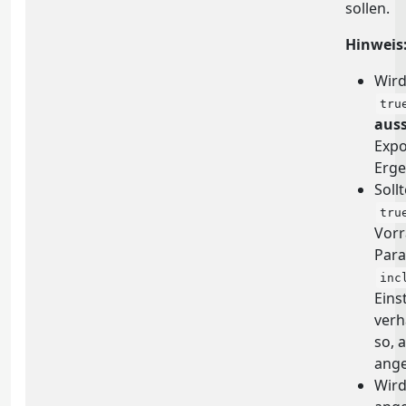
sollen.
Hinweis
Wird
tru
auss
Expo
Erge
Soll
tru
Vorr
Par
inc
Eins
verh
so, 
ang
Wird