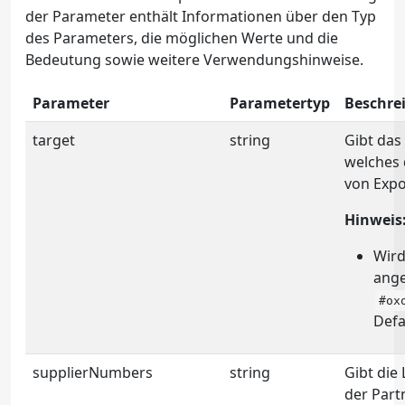
der Parameter enthält Informationen über den Typ
des Parameters, die möglichen Werte und die
Bedeutung sowie weitere Verwendungshinweise.
Parameter
Parametertyp
Beschre
target
string
Gibt das 
welches 
von Expo
Hinweis
Wird
ange
#ox
Defa
supplierNumbers
string
Gibt die
der Part