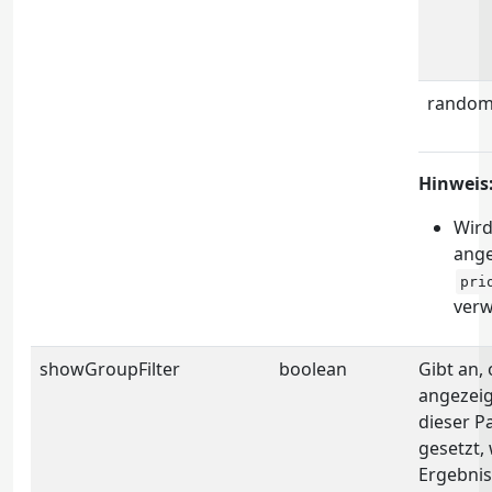
rando
Hinweis
Wird
ange
pri
verw
showGroupFilter
boolean
Gibt an,
angezeig
dieser P
gesetzt,
Ergebnis