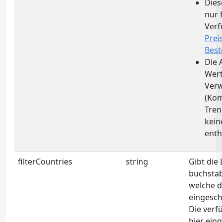
Dies
nur 
Ver
Prei
Best
Die 
Wert
Ver
(Ko
Tren
kein
enth
filterCountries
string
Gibt die 
buchstab
welche d
eingesch
Die ver
hier ein