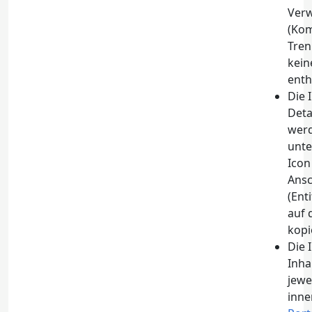
Ver
(Ko
Tren
kein
enth
Die 
Deta
werd
unte
Icon
Ansc
(Ent
auf 
kopi
Die 
Inha
jewe
inne