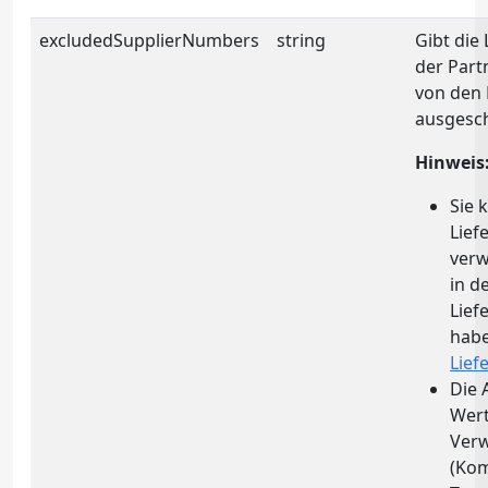
excludedSupplierNumbers
string
Gibt die
der Part
von den 
ausgesch
Hinweis
Sie 
Lie
verw
in d
Lief
habe
Lie
Die 
Wert
Ver
(Ko