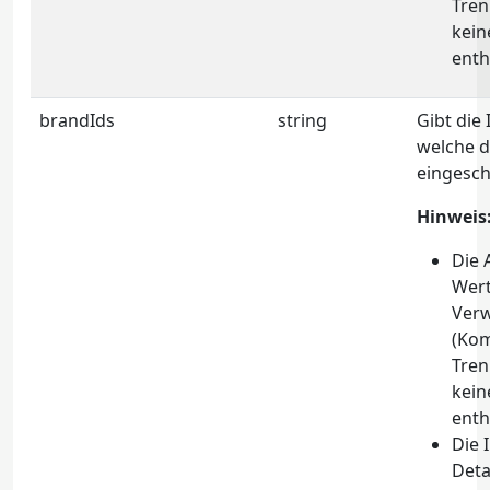
Tren
kein
enth
brandIds
string
Gibt die
welche d
eingesch
Hinweis
Die 
Wert
Ver
(Ko
Tren
kein
enth
Die 
Deta