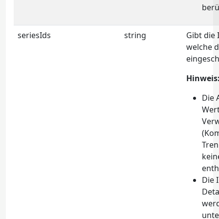
berü
seriesIds
string
Gibt die 
welche d
eingesch
Hinweis
Die 
Wert
Ver
(Ko
Tren
kein
enth
Die 
Deta
werd
unte