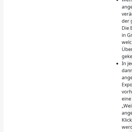
ange
verä
der 
Die 
in G
welc
Über
geke
In j
dann
ange
Expo
vorh
eine
„Wei
ange
Klic
werd