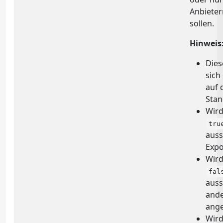
Anbieter
sollen.
Hinweis
Dies
sich
auf 
Sta
Wird
tru
auss
Expo
Wird
fal
auss
ande
ange
Wird