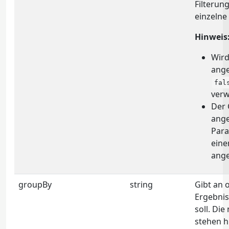
Filterun
einzelne
Hinweis
Wird
ange
fal
verw
Der 
ange
Par
eine
ang
groupBy
string
Gibt an 
Ergebnis
soll. Di
stehen h