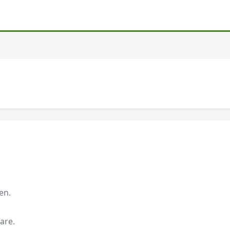
en.
are.