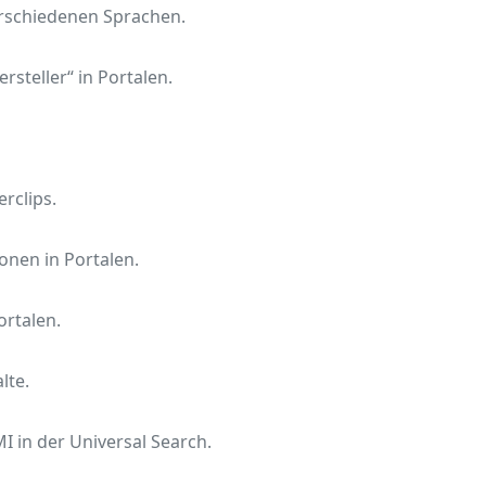
erschiedenen Sprachen.
steller“ in Portalen.
rclips.
onen in Portalen.
ortalen.
lte.
I in der Universal Search.