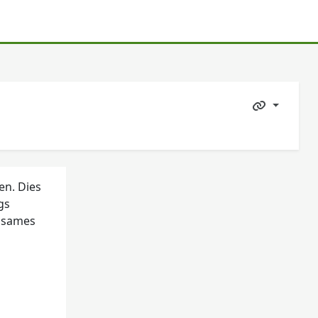
en. Dies
gs
insames