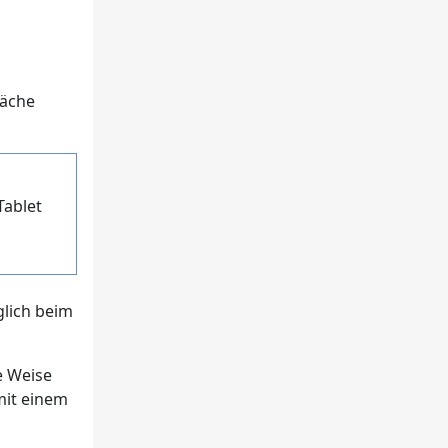
läche
Tablet
glich beim
e Weise
mit einem