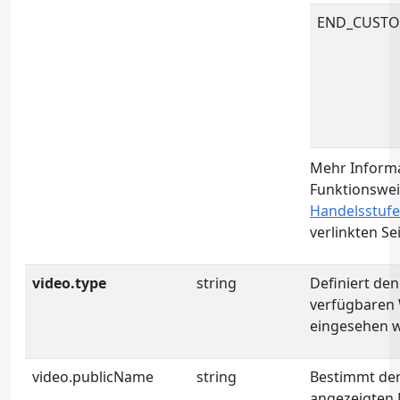
END_CUST
Mehr Informa
Funktionswe
Handelsstuf
verlinkten Sei
video.type
string
Definiert den
verfügbaren 
eingesehen 
video.publicName
string
Bestimmt de
angezeigten 