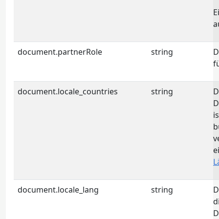
E
a
document.partnerRole
string
D
f
document.locale_countries
string
D
D
i
b
v
e
L
document.locale_lang
string
D
d
D