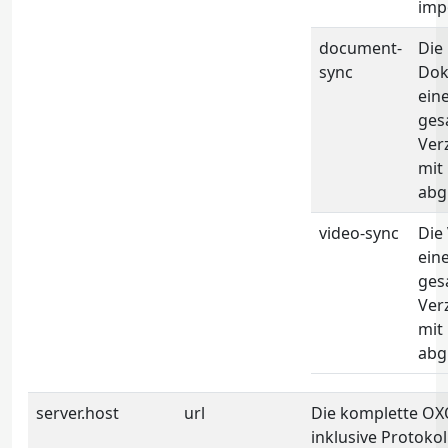
imp
document-
Die
sync
Dok
ein
ges
Ver
mit
abg
video-sync
Die
ein
ges
Ver
mit
abg
server.host
url
Die komplette O
inklusive Protokoll