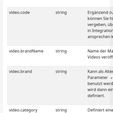
video.code
string
Ergänzend zu
können Sie h
vergeben, übe
in Integratio
ansprechen 
video.brandName
string
Name der Mar
Videos veröff
video.brand
string
Kann als Alt
Parameter
v
benutzt werde
wird dann ei
definiert.
video.category
string
Definiert eine