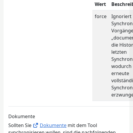
Wert
Beschre
force
Ignoriert
Synchron
Vorgängen
„documen
die Histo
letzten
Synchroni
wodurch 
erneute
vollständ
Synchron
erzwunge
Dokumente
Sollten Sie
Dokumente
mit dem Tool
synchronisieren wollen, sind die nachfolgenden