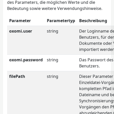
des Parameters, die möglichen Werte und die
Bedeutung sowie weitere Verwendungshinweise.
Parameter
Parametertyp
Beschreibung
oxomi.user
string
Der Loginname d
Benutzers, für de
Dokumente oder 
importiert werden
oxomi.password
string
Das Passwort de
Benutzers.
filePath
string
Dieser Parameter 
Einzeldatei-Vorg
kompletten Pfad i
Dateiname und be
Synchronisierung
Vorgängen den P
abzugleichenden 