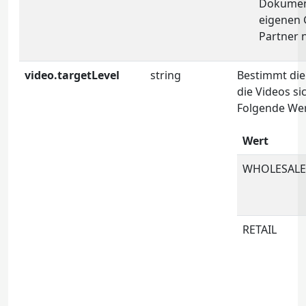
Dokument
eigenen 
Partner n
video.targetLevel
string
Bestimmt die 
die Videos si
Folgende Wer
Wert
WHOLESALE
RETAIL