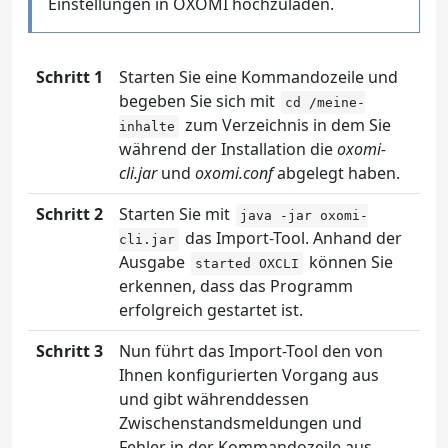
Einstellungen in OXOMI hochzuladen.
Schritt 1
Starten Sie eine Kommandozeile und
begeben Sie sich mit
cd /meine-
zum Verzeichnis in dem Sie
inhalte
während der Installation die
oxomi-
cli.jar
und
oxomi.conf
abgelegt haben.
Schritt 2
Starten Sie mit
java -jar oxomi-
das Import-Tool. Anhand der
cli.jar
Ausgabe
können Sie
started OXCLI
erkennen, dass das Programm
erfolgreich gestartet ist.
Schritt 3
Nun führt das Import-Tool den von
Ihnen konfigurierten Vorgang aus
und gibt währenddessen
Zwischenstandsmeldungen und
Fehler in der Kommandozeile aus.