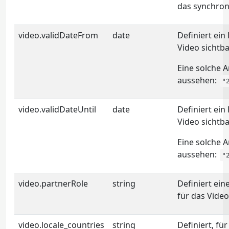
das synchroni
video.validDateFrom
date
Definiert ei
Video sichtbar
Eine solche 
aussehen:
"
video.validDateUntil
date
Definiert ei
Video sichtbar
Eine solche 
aussehen:
"
video.partnerRole
string
Definiert eine
für das Video
video.locale_countries
string
Definiert, fü