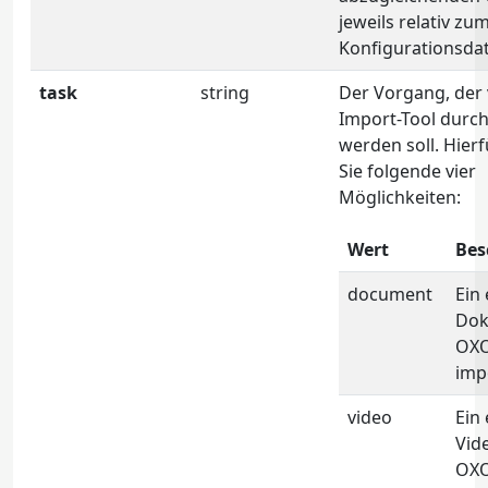
jeweils relativ zu
Konfigurationsdat
task
string
Der Vorgang, der
Import-Tool durc
werden soll. Hier
Sie folgende vier
Möglichkeiten:
Wert
Bes
document
Ein
Dok
OX
imp
video
Ein
Vid
OX