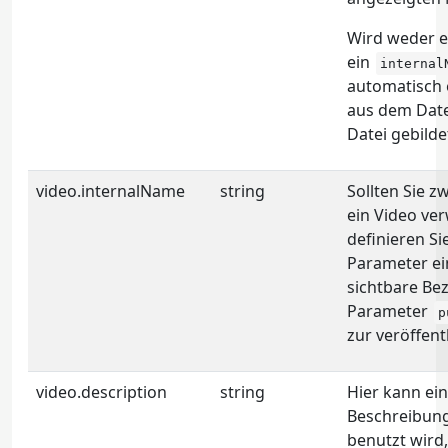
Wird weder 
ein
internal
automatisch
aus dem Date
Datei gebilde
video.internalName
string
Sollten Sie z
ein Video ve
definieren Si
Parameter ei
sichtbare Be
Parameter
p
zur veröffent
video.description
string
Hier kann ein
Beschreibung
benutzt wird