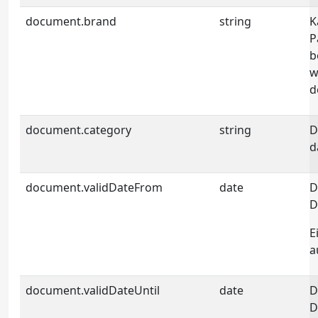
document.brand
string
K
P
b
w
d
document.category
string
D
d
document.validDateFrom
date
D
D
E
a
document.validDateUntil
date
D
D