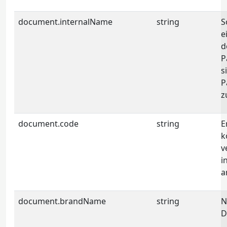
document.internalName
string
S
e
d
P
s
P
z
document.code
string
E
k
v
i
a
document.brandName
string
N
D