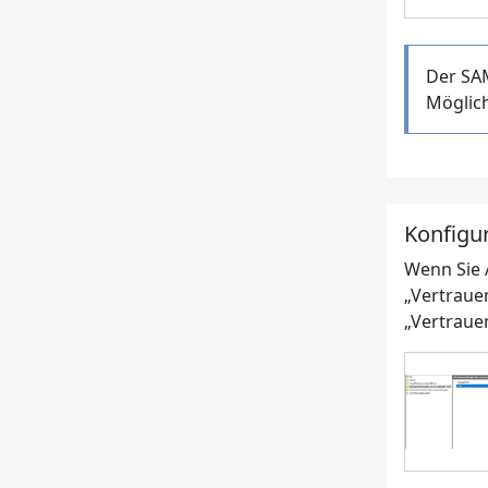
Der SAM
Möglich
Konfigu
Wenn Sie 
„Vertraue
„Vertraue