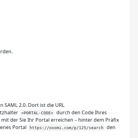
erden.
n SAML 2.0. Dort ist die URL
atzhalter
durch den Code Ihres
<PORTAL-CODE>
it der Sie Ihr Portal erreichen – hinter dem Präfix
genes Portal
den
https://oxomi.com/p/125/search