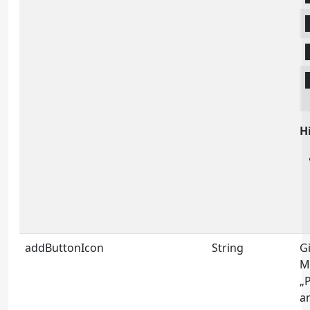
H
addButtonIcon
String
Gi
M
„
a