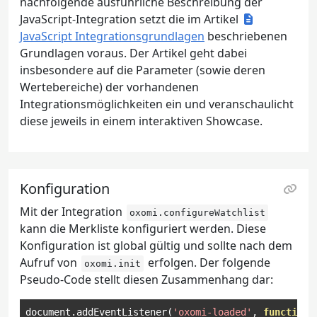
nachfolgende ausführliche Beschreibung der
JavaScript-Integration setzt die im Artikel
JavaScript Integrationsgrundlagen
beschriebenen
Grundlagen voraus. Der Artikel geht dabei
insbesondere auf die Parameter (sowie deren
Wertebereiche) der vorhandenen
Integrationsmöglichkeiten ein und veranschaulicht
diese jeweils in einem interaktiven Showcase.
Konfiguration
Mit der Integration
oxomi.configureWatchlist
kann die Merkliste konfiguriert werden. Diese
Konfiguration ist global gültig und sollte nach dem
Aufruf von
erfolgen. Der folgende
oxomi.init
Pseudo-Code stellt diesen Zusammenhang dar:
document
.
addEventListener
(
'oxomi-loaded'
,
function
 