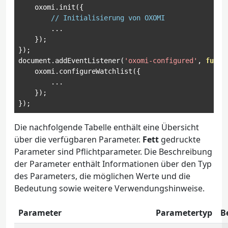
    oxomi
.
init
({
// Initialisierung von OXOMI
...
});
});
document
.
addEventListener
(
'oxomi-configured'
,
funct
    oxomi
.
configureWatchlist
({
...
});
});
Die nachfolgende Tabelle enthält eine Übersicht
über die verfügbaren Parameter.
Fett
gedruckte
Parameter sind Pflichtparameter. Die Beschreibung
der Parameter enthält Informationen über den Typ
des Parameters, die möglichen Werte und die
Bedeutung sowie weitere Verwendungshinweise.
Parameter
Parametertyp
B