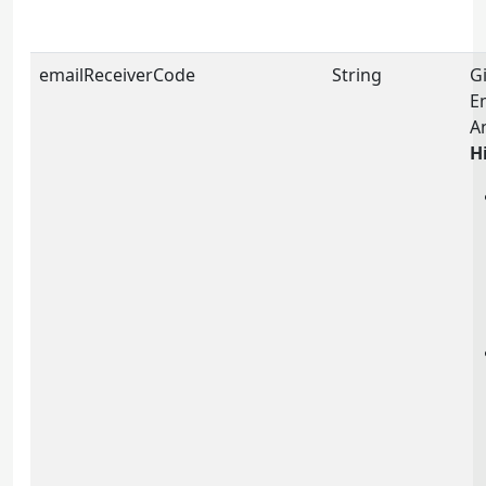
emailReceiverCode
String
G
E
A
H