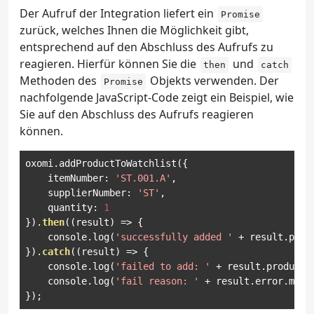
Der Aufruf der Integration liefert ein
Promise
zurück, welches Ihnen die Möglichkeit gibt,
entsprechend auf den Abschluss des Aufrufs zu
reagieren. Hierfür können Sie die
und
then
catch
Methoden des
Objekts verwenden. Der
Promise
nachfolgende JavaScript-Code zeigt ein Beispiel, wie
Sie auf den Abschluss des Aufrufs reagieren
können.
oxomi
.
addProductToWatchlist
({
    itemNumber
:
'ST.001.A'
,
    supplierNumber
:
'ST'
,
    quantity
:
1
}).
then
((
result
)
=>
{
    console
.
log
(
'successfully added '
+
 result
.
prod
}).
catch
((
result
)
=>
{
    console
.
log
(
'failed to add: '
+
 result
.
product
)
    console
.
log
(
'fail reason: '
+
 result
.
error
.
mess
});