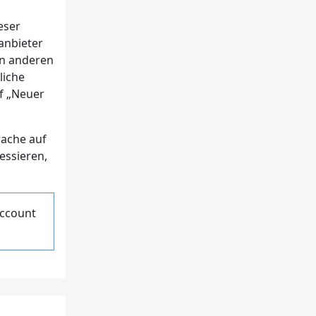
eser
anbieter
on anderen
liche
f „Neuer
rache auf
essieren,
Account