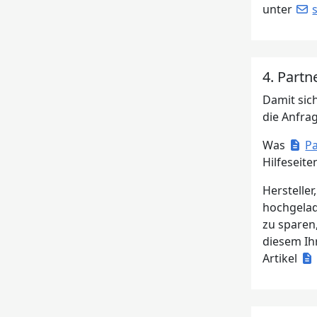
unter
4. Part
Damit sich
die Anfra
Was
Pa
Hilfeseite
Herstelle
hochgelad
zu sparen
diesem Ihr
Artikel