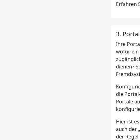
Erfahren S
3. Porta
Ihre Port
wofür ein 
zugänglic
dienen? So
Fremdsyst
Konfiguri
die Portal
Portale au
konfiguri
Hier ist 
auch der „
der Regel